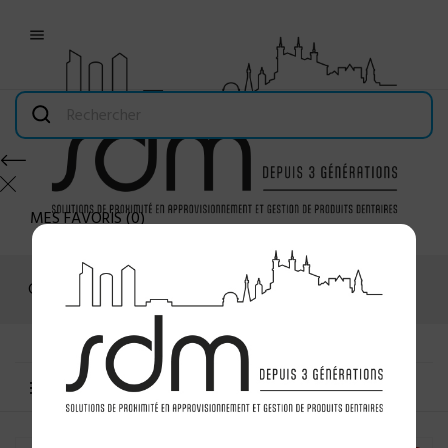

MES FAVORIS
(
0
)
Connexion
MENU