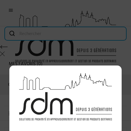

MES FAVORIS
(
0
)
Connexion
MENU