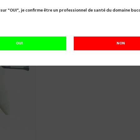
tation gingivale
EXPASYL APPLICATEUR MANUEL POUR CAPSU
 sur "OUI", je confirme être un professionnel de santé du domaine buc
EXPASYL APPLICATEUR MANUEL POUR C
Référence:
A18587
EXPASYL APPLICATEUR MANUEL
OUI
NON
En cours de réapprovisionnement