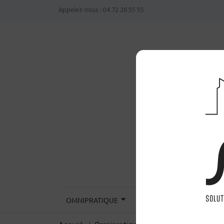
Appelez-nous :
04 72 26 55 55
OMNIPRATIQUE
CHIRURGIE
INST