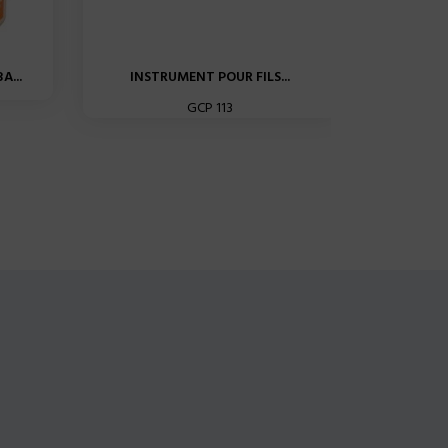
A...
INSTRUMENT POUR FILS...
ULTRAPA
GCP 113
FIL DE RÉT