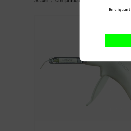
Accueil
Omnipratique
Empreintes
Rétrac
En cliquant