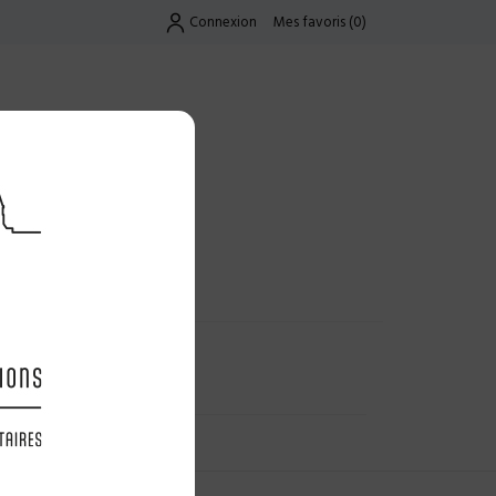
Connexion
Mes favoris
(
0
)
Exclusif
UES
LES OFFRES