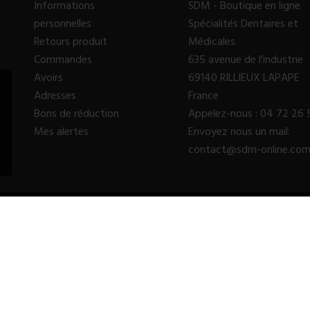
Informations
SDM - Boutique en ligne
personnelles
Spécialités Dentaires et
Retours produit
Médicales
Commandes
635 avenue de l'industrie
Avoirs
69140 RILLIEUX LAPAPE
Adresses
France
Bons de réduction
Appelez-nous :
04 72 26 
Mes alertes
Envoyez nous un mail:
contact@sdm-online.co
© 2023 - SDM SARL™