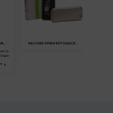

...
RACCORD SYNEA ROTOQUICK...
RACCOR
vec la
ptique.
®. 6