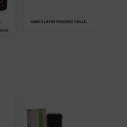
.
GANTS LATEX POUDRES TAILLE...
DISPOS
HARGE
DISPO