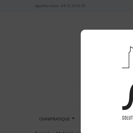
Appelez-nous :
04 72 26 55 55
OMNIPRATIQUE
CHIRURGIE
INST