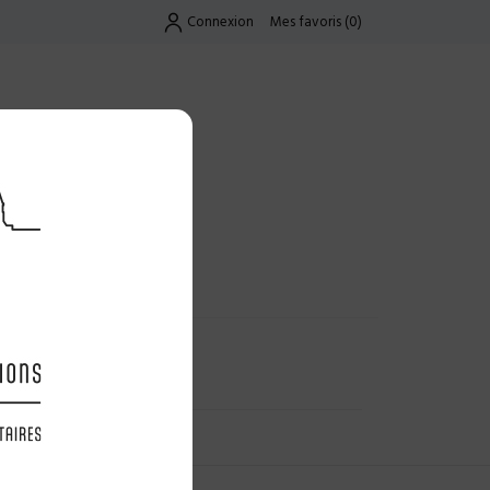
Connexion
Mes favoris
(
0
)
Exclusif
UES
LES OFFRES