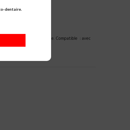
co-dentaire.
LED CODENT
tique ou pas de fibre optique. Compatible : avec