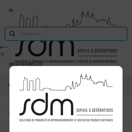

MES FAVORIS
(
0
)
Connexion
MENU