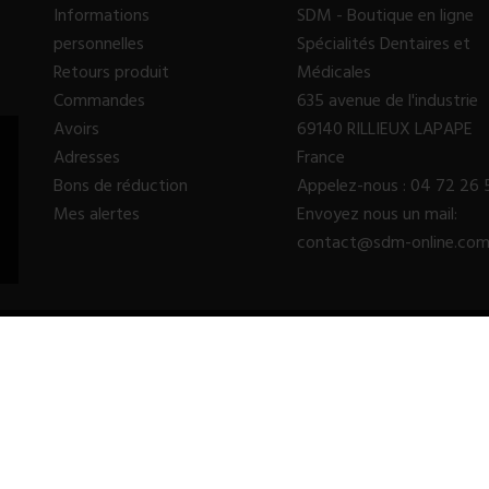
Informations
SDM - Boutique en ligne
personnelles
Spécialités Dentaires et
Retours produit
Médicales
Commandes
635 avenue de l'industrie
Avoirs
69140 RILLIEUX LAPAPE
Adresses
France
Bons de réduction
Appelez-nous :
04 72 26 
Mes alertes
Envoyez nous un mail:
contact@sdm-online.co
© 2023 - SDM SARL™