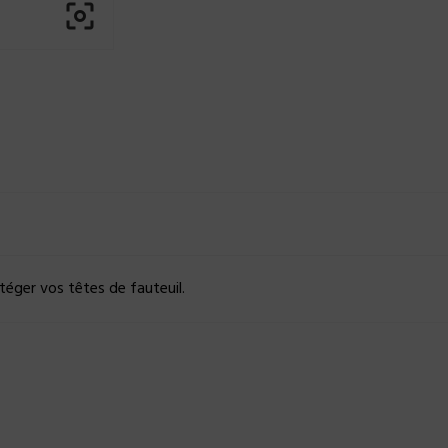

éger vos têtes de fauteuil.