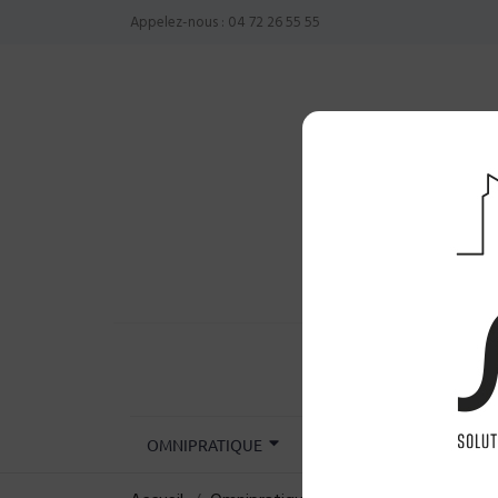
Appelez-nous :
04 72 26 55 55
OMNIPRATIQUE
CHIRURGIE
INST