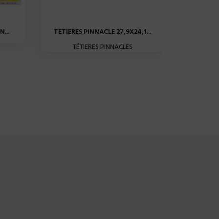
...
TETIERES PINNACLE 27,9X24,1...
TETIER
TÉTIERES PINNACLES
Lot de 60 