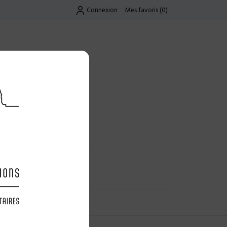
Connexion
Mes favoris
(
0
)
Exclusif
UES
LES OFFRES