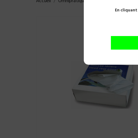
Accueil
Omnipratique
Usage unique
Prot
En cliquant