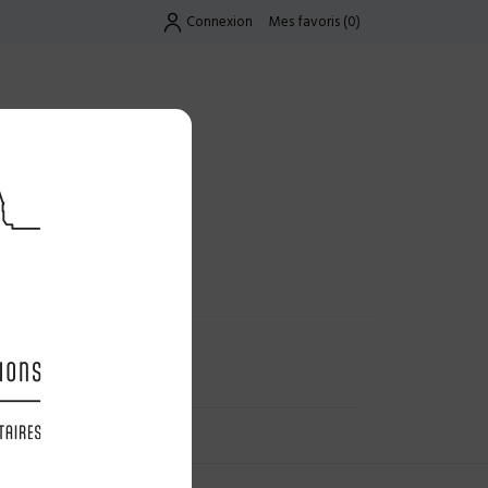
Connexion
Mes favoris
(
0
)
Exclusif
UES
LES OFFRES