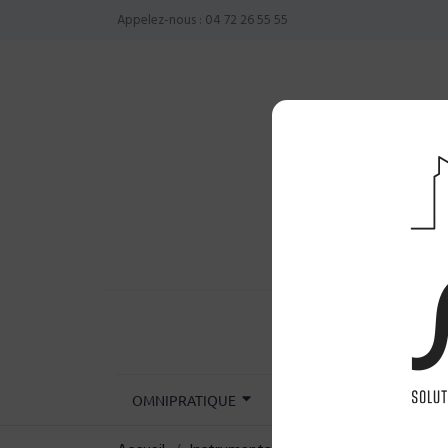
Appelez-nous :
04 72 26 55 55
OMNIPRATIQUE
CHIRURGIE
INST