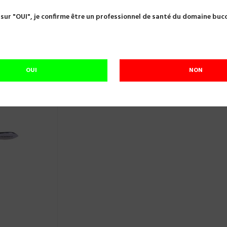
celles
PRECELLE MERIAM X1 DENTAL PACIFIC
 sur "OUI", je confirme être un professionnel de santé du domaine buc
PRECELLE MERIAM X1 DENTAL PACIFIC
Référence:
A26781
Précelle à stries et pointes courbée.
OUI
NON
Plus que
5
En stock