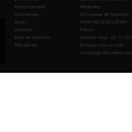
Retours produit
Médicales
Commandes
635 avenue de l'industrie
Avoirs
69140 RILLIEUX LAPAPE
Adresses
France
Bons de réduction
Appelez-nous :
04 72 26 
Mes alertes
Envoyez nous un mail:
contact@sdm-online.co
© 2023 - SDM SARL™