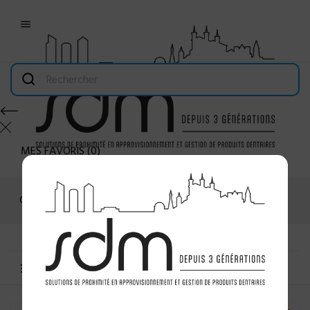

MES FAVORIS
(
0
)
Connexion
MENU