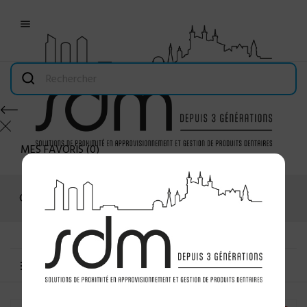

MES FAVORIS
(
0
)
Connexion
MENU