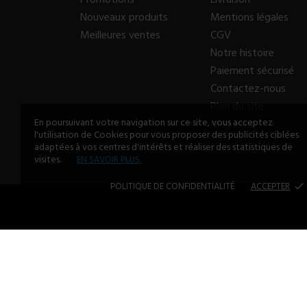
Promotions
Livraison
Nouveaux produits
Mentions légales
Meilleures ventes
CGV
Notre histoire
Paiement sécurisé
Contactez-nous
Plan du site
En poursuivant votre navigation sur ce site, vous acceptez
Magasins
l'utilisation de Cookies pour vous proposer des publicités ciblées
adaptées à vos centres d'intérêts et réaliser des statistiques de
visites.
EN SAVOIR PLUS.
POLITIQUE DE CONFIDENTIALITÉ
ACCEPTER
done