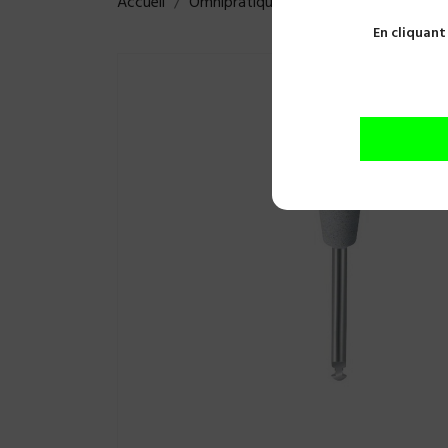
Accueil
Omnipratique
Fraises et polissoirs
En cliquant