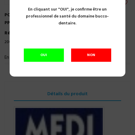
En cliquant sur "OUI", je confirme être un
POINTES PAPIER STERIBLUE ASS 2% 15-40 X 200
professionnel de santé du domaine bucco-
PPTCOASP
dentaire.
Référence:
A10065
200 pointes de papier pointes rigides et flexibles
OUI
NON
En cours de réapprovisionnement
Détails du produit