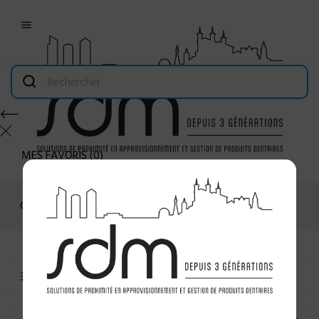

MES FAVORIS
(
0
)
Connexion
MENU