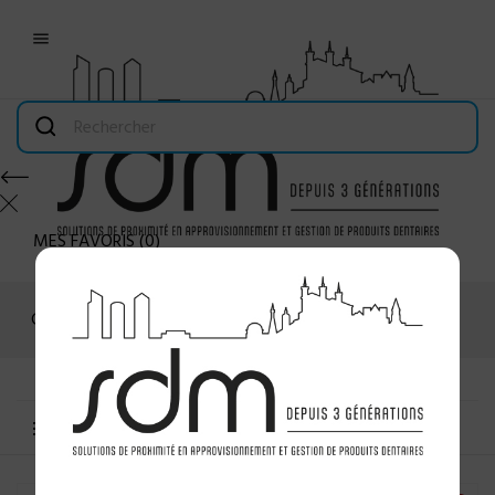

MES FAVORIS
(
0
)
Connexion
MENU