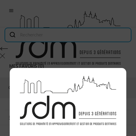

MES FAVORIS
(
0
)
Connexion
MENU