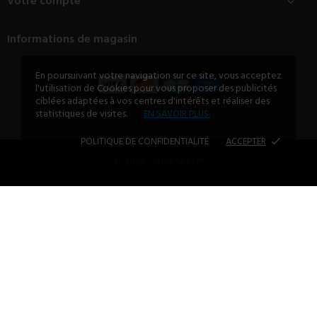
Votre compte

Informations de magasin
En poursuivant votre navigation sur ce site, vous acceptez
l'utilisation de Cookies pour vous proposer des publicités
ciblées adaptées à vos centres d'intérêts et réaliser des
statistiques de visites.
EN SAVOIR PLUS.
POLITIQUE DE CONFIDENTIALITÉ
ACCEPTER
done
© 2023 - SDM SARL™