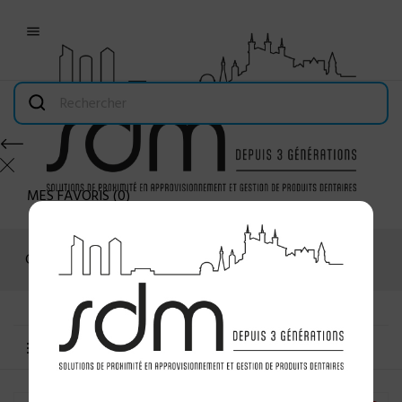

MES FAVORIS
(
0
)
Connexion
MENU