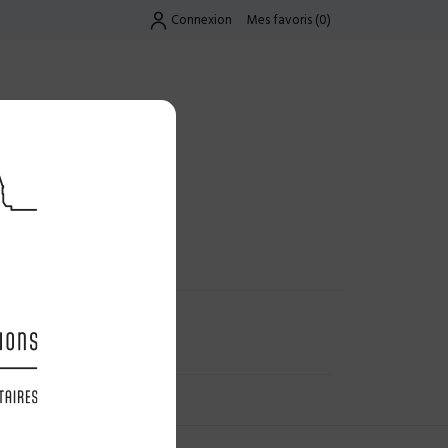
Connexion
Mes favoris
(
0
)
Exclusif
UES
LES OFFRES