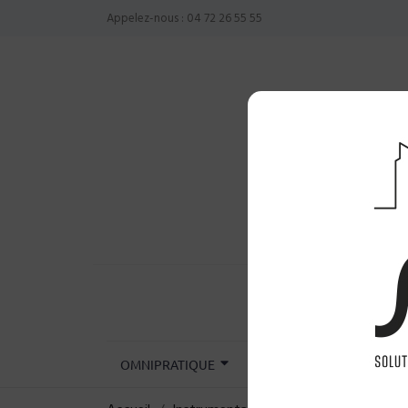
Appelez-nous :
04 72 26 55 55
OMNIPRATIQUE
CHIRURGIE
INST