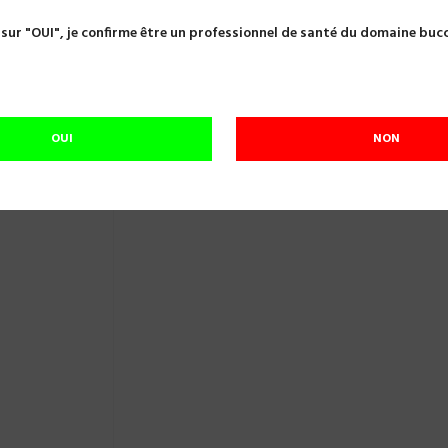
VATEUR APICAL HEIDBRINK Ø2.5 MEDESY 705/2
 sur "OUI", je confirme être un professionnel de santé du domaine buc
ELEVATEUR APICAL HEIDBRINK Ø2.5 MED
Référence:
A07441
OUI
NON
En cours de réapprovisionnement