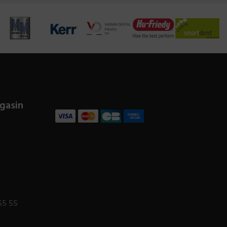
gasin
55 55