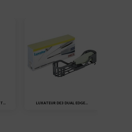

...
LUXATEUR DE3 DUAL EDGE...
ELEVAT