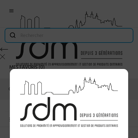

MES FAVORIS
(
0
)
Connexion
MENU