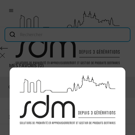

MES FAVORIS
(
0
)
Connexion
MENU