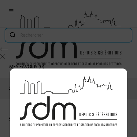

MES FAVORIS
(
0
)
Connexion
MENU