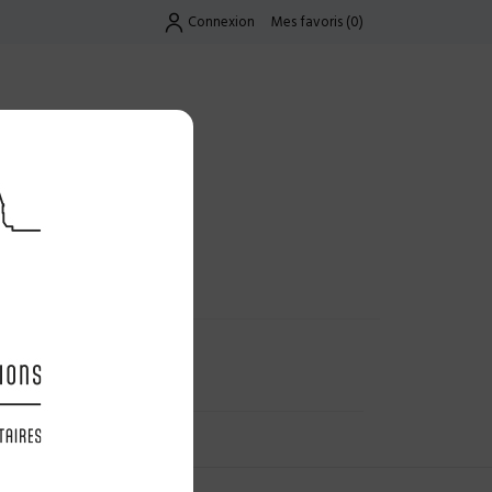
Connexion
Mes favoris
(
0
)
Exclusif
UES
LES OFFRES