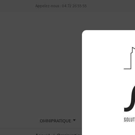
Appelez-nous :
04 72 26 55 55
OMNIPRATIQUE
CHIRURGIE
INST