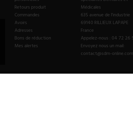
Retours produit
Médicales
Commandes
635 avenue de l'industrie
Avoirs
69140 RILLIEUX LAPAPE
Adresses
France
Bons de réduction
Appelez-nous :
04 72 26 
Mes alertes
Envoyez nous un mail:
contact@sdm-online.co
© 2023 - SDM SARL™