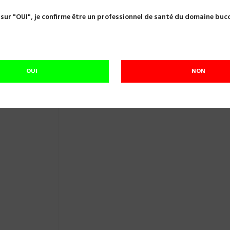
 à détartrer
KIT INSERTS IMPLANT PROTECT SATELEC F02120
 sur "OUI", je confirme être un professionnel de santé du domaine buc
KIT INSERTS IMPLANT PROTECT SATELEC
Référence:
C10478
OUI
NON
En cours de réapprovisionnement