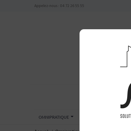
Appelez-nous :
04 72 26 55 55
OMNIPRATIQUE
CHIRURGIE
INST