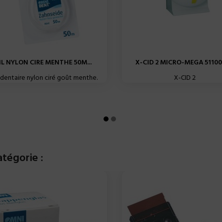
IL NYLON CIRE MENTHE 50M...
X-CID 2 MICRO-MEGA 5110
s dentaire nylon ciré goût menthe.
X-CID 2
tégorie :