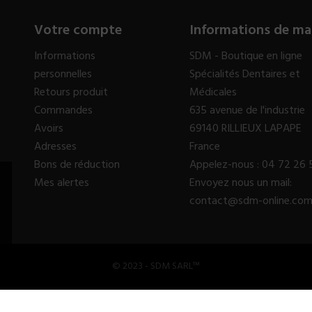
Votre compte
Informations de ma
Informations
SDM - Boutique en ligne
personnelles
Spécialités Dentaires et
Retours produit
Médicales
Commandes
635 avenue de l'industrie
Avoirs
69140 RILLIEUX LAPAPE
Adresses
France
Bons de réduction
Appelez-nous :
04 72 26 
Mes alertes
Envoyez nous un mail:
contact@sdm-online.co
© 2023 - SDM SARL™