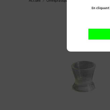
Accueil
Omnipratique
Usage unique
God
En cliquant