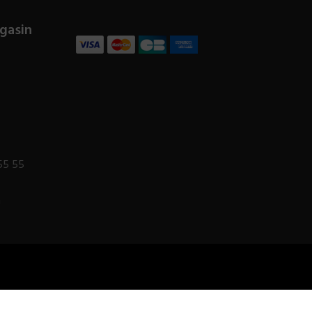
gasin
55 55
m