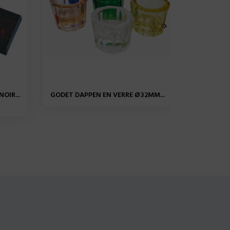

OIR...
GODET DAPPEN EN VERRE Ø32MM...
BRUSH DI
BRUSH 