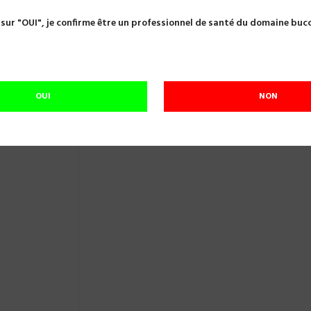
ets de mélange
GODET SOUPLE POUR RESINE 15 ML Ø3.9CM X1
 sur "OUI", je confirme être un professionnel de santé du domaine buc
GODET SOUPLE POUR RESINE 15 ML Ø3.9
Référence:
A23367
Conditionnement: unitaire
OUI
NON