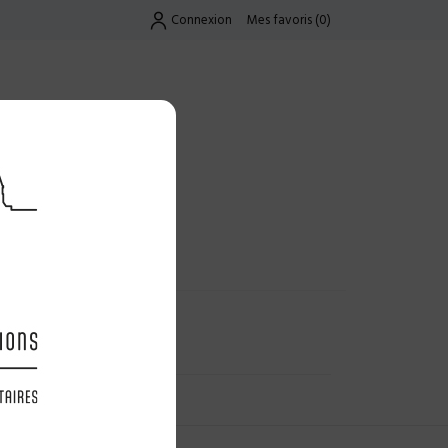
Connexion
Mes favoris
(
0
)
Exclusif
UES
LES OFFRES