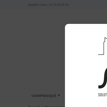
Appelez-nous :
04 72 26 55 55
OMNIPRATIQUE
CHIRURGIE
INST