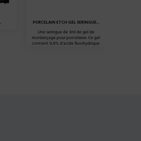
.
PORCELAIN ETCH GEL SERINGUE...
MONOBOND
Une seringue de 3ml de gel de
Monobond 
mordançage pour porcelaine. Ce gel
d'intrad
contient 9,6% d'acide fluorhydrique.
matér
prothéti