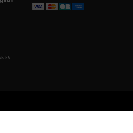
gasin
55 55
m