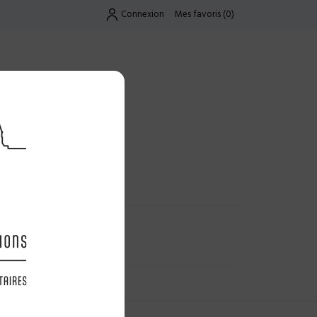
Connexion
Mes favoris
(
0
)
Exclusif
UES
LES OFFRES