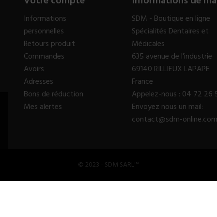
Votre compte
Informations de ma
Informations
SDM - Boutique en ligne
personnelles
Spécialités Dentaires et
Retours produit
Médicales
Commandes
635 avenue de l'industrie
Avoirs
69140 RILLIEUX LAPAPE
Adresses
France
Bons de réduction
Appelez-nous :
04 72 26 
Mes alertes
Envoyez nous un mail:
contact@sdm-online.co
© 2023 - SDM SARL™