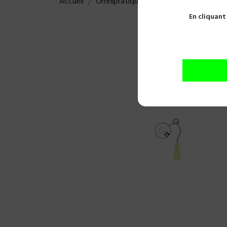
Accueil
Omnipratique
Obturations
Gels
En cliquant