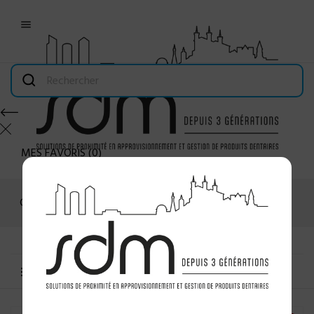

MES FAVORIS
(
0
)
Connexion
MENU