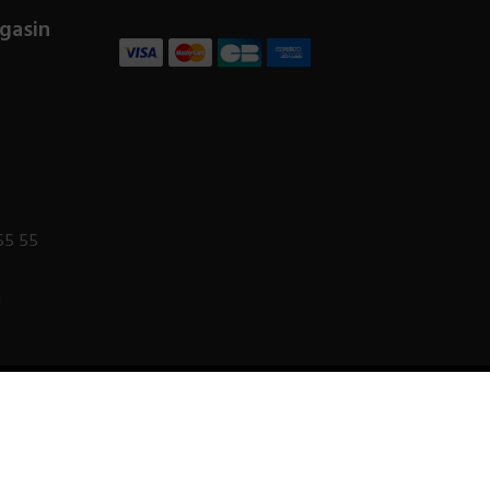
gasin
55 55
m