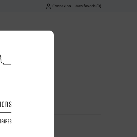
Connexion
Mes favoris
(
0
)
Exclusif
UES
LES OFFRES