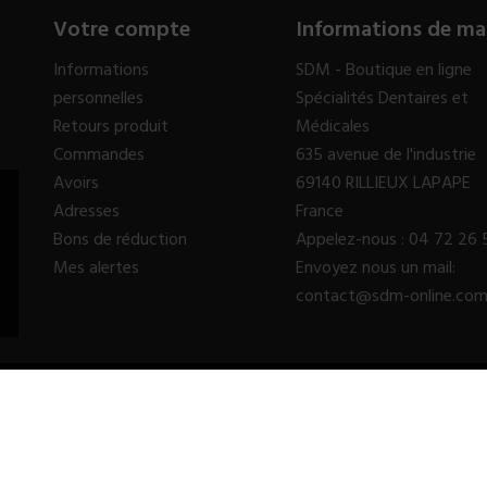
Votre compte
Informations de ma
Informations
SDM - Boutique en ligne
personnelles
Spécialités Dentaires et
Retours produit
Médicales
Commandes
635 avenue de l'industrie
Avoirs
69140 RILLIEUX LAPAPE
Adresses
France
Bons de réduction
Appelez-nous :
04 72 26 
Mes alertes
Envoyez nous un mail:
contact@sdm-online.co
© 2023 - SDM SARL™