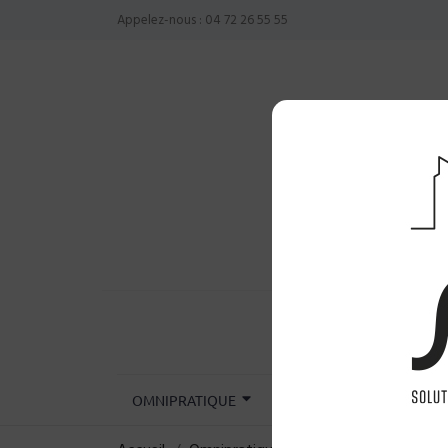
Appelez-nous :
04 72 26 55 55
OMNIPRATIQUE
CHIRURGIE
INST