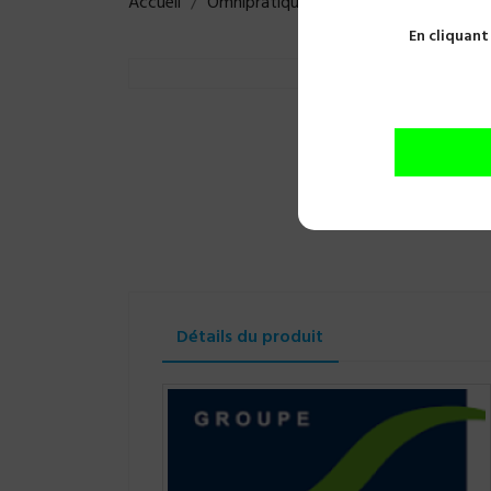
Accueil
Omnipratique
Usage unique
Gant
En cliquant
Détails du produit