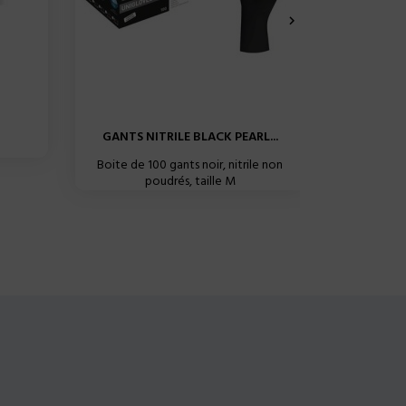

GANTS NITRILE BLACK PEARL...
GANTS 
Boite de 100 gants noir, nitrile non
poudrés, taille M