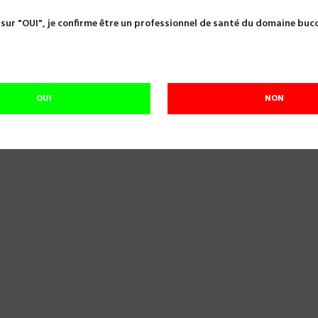
s nitrile
GANTS NITRILE BEST T7/8 NP X100 391038
 sur "OUI", je confirme être un professionnel de santé du domaine buc

GANTS NITRILE BEST T7/8 NP X100 39103
Référence:
A01806
GANTS NITRILE SAFEMIX MOYEN
OUI
NON
En cours de réapprovisionnement