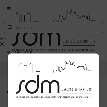

MES FAVORIS
(
0
)
Connexion
MENU