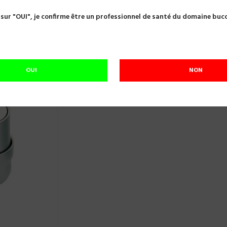
NDO MICRO PULPA GRIS 6.5X5X5CM NICHROMINOX 180180-1
 sur "OUI", je confirme être un professionnel de santé du domaine buc
ENDO MICRO PULPA GRIS 6.5X5X5CM NI
Référence:
A05937
ENDO MICRO PULPA GRIS
OUI
NON
En cours de réapprovisionnement