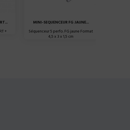
T...
MINI-SEQUENCEUR FG JAUNE...
MINI-SE
RT +
Séquenceur 5 perfo. FG jaune Format
4,5 x 3 x 1,5 cm