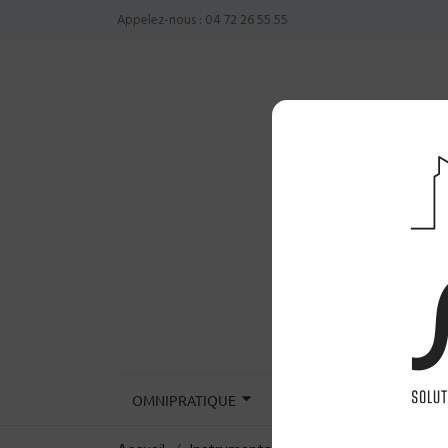
Appelez-nous :
04 72 26 55 55
OMNIPRATIQUE
CHIRURGIE
INST