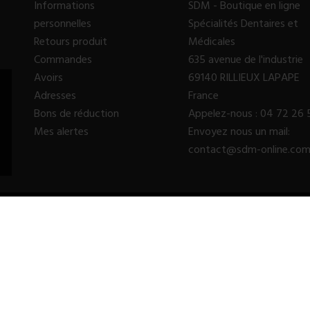
Informations
SDM - Boutique en ligne
personnelles
Spécialités Dentaires et
Retours produit
Médicales
Commandes
635 avenue de l'industrie
Avoirs
69140 RILLIEUX LAPAPE
Adresses
France
Bons de réduction
Appelez-nous :
04 72 26 
Mes alertes
Envoyez nous un mail:
contact@sdm-online.co
© 2023 - SDM SARL™