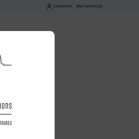
Connexion
Mes favoris
(
0
)
Exclusif
UES
LES OFFRES