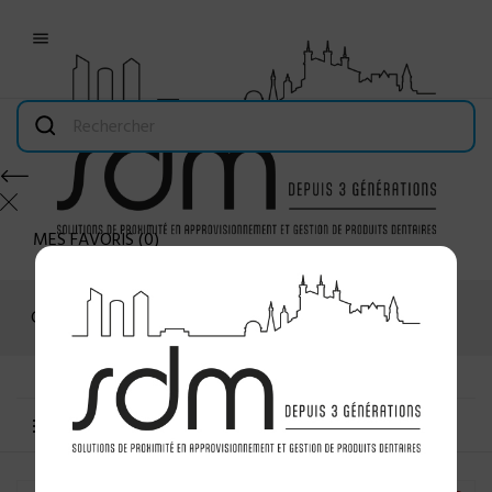

MES FAVORIS
(
0
)
Connexion
MENU