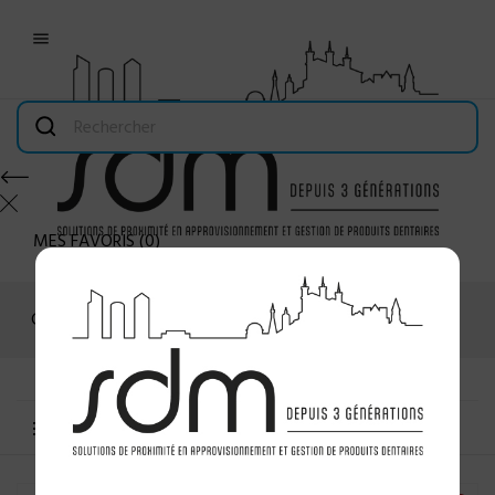

MES FAVORIS
(
0
)
Connexion
MENU