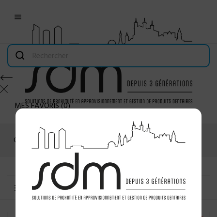

MES FAVORIS
(
0
)
Connexion
MENU