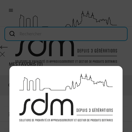

MES FAVORIS
(
0
)
Connexion
MENU