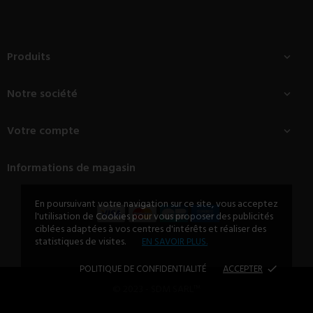
Produits

Notre société

Votre compte

Informations de magasin
En poursuivant votre navigation sur ce site, vous acceptez
l'utilisation de Cookies pour vous proposer des publicités
ciblées adaptées à vos centres d'intérêts et réaliser des
statistiques de visites.
EN SAVOIR PLUS.
POLITIQUE DE CONFIDENTIALITÉ
ACCEPTER
done
© 2023 - SDM SARL™