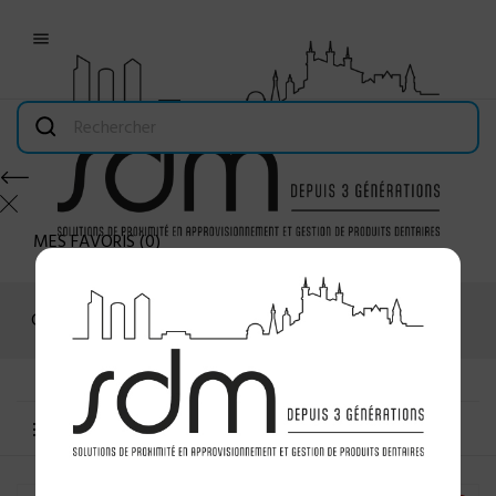

MES FAVORIS
(
0
)
Connexion
MENU