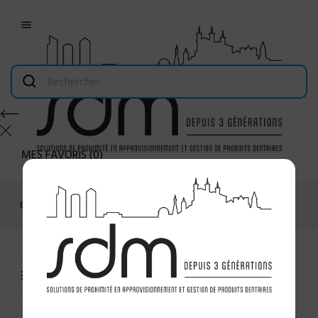

MES FAVORIS
(
0
)
Connexion
MENU