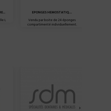
...
EPONGES HEMOSTATIQ....
B5 ONE 
le L
Vendu par boite de 24 éponges
Conditi
compartimenté individuellement.
