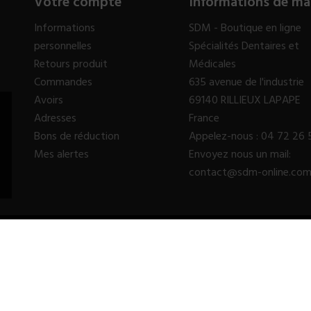
Votre compte
Informations de ma
Informations
SDM - Boutique en ligne
personnelles
Spécialités Dentaires et
Retours produit
Médicales
Commandes
635 avenue de l'industrie
Avoirs
69140 RILLIEUX LAPAPE
Adresses
France
Bons de réduction
Appelez-nous :
04 72 26 
Mes alertes
Envoyez nous un mail:
contact@sdm-online.co
© 2023 - SDM SARL™