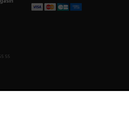
gasin
55 55
m