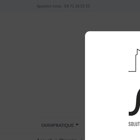
Appelez-nous :
04 72 26 55 55
OMNIPRATIQUE
CHIRURGIE
INST