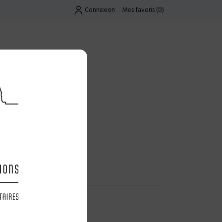
Connexion
Mes favoris
(
0
)
Exclusif
UES
LES OFFRES