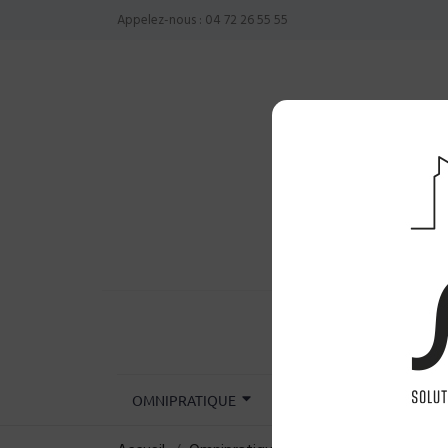
Appelez-nous :
04 72 26 55 55
OMNIPRATIQUE
CHIRURGIE
INST