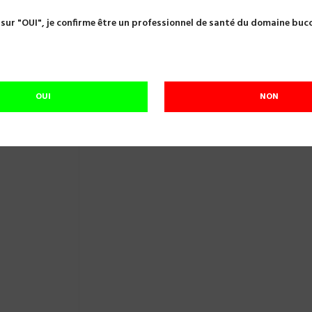
les et pompes à salive
ROTULE NOIRE DURR 7600S030-00 OBS
 sur "OUI", je confirme être un professionnel de santé du domaine buc
ROTULE NOIRE DURR 7600S030-00 OBSO
Référence:
A20468
ROTULE NOIRE DURR 7600S030-00
OUI
NON
Plus que
1
En stock