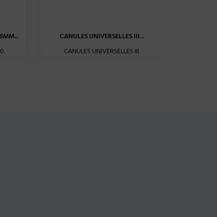
6MM...
CANULES UNIVERSELLES III...
CANULES 
0.
CANULES UNIVERSELLES III