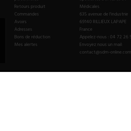
Retours produit
Médicales
Commandes
635 avenue de l'industrie
Avoirs
69140 RILLIEUX LAPAPE
Adresses
France
Bons de réduction
Appelez-nous :
04 72 26 
Mes alertes
Envoyez nous un mail:
contact@sdm-online.co
© 2023 - SDM SARL™