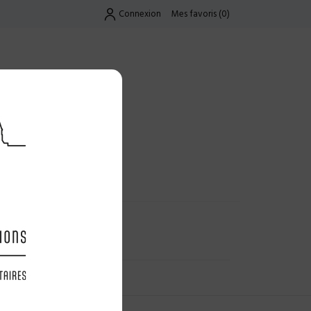
Connexion
Mes favoris
(
0
)
Exclusif
UES
LES OFFRES