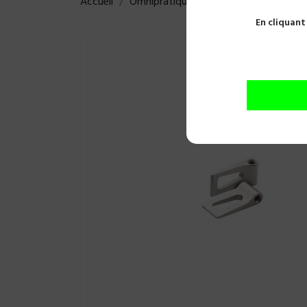
Accueil
Omnipratique
Usage unique
Canu
En cliquant