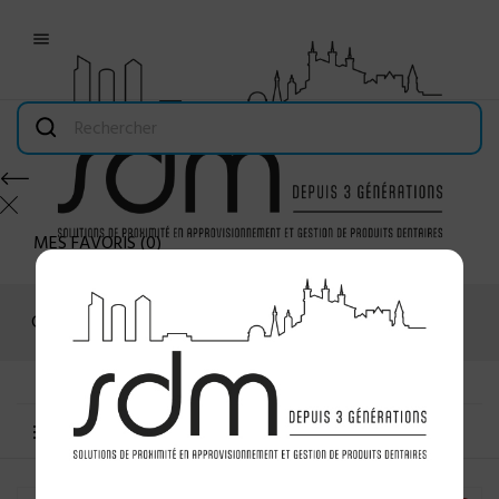

MES FAVORIS
(
0
)
Connexion
MENU