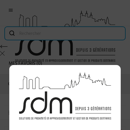

MES FAVORIS
(
0
)
Connexion
MENU