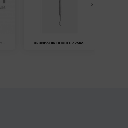

...
BRUNISSOIR DOUBLE 2.2MM...
BRUNI