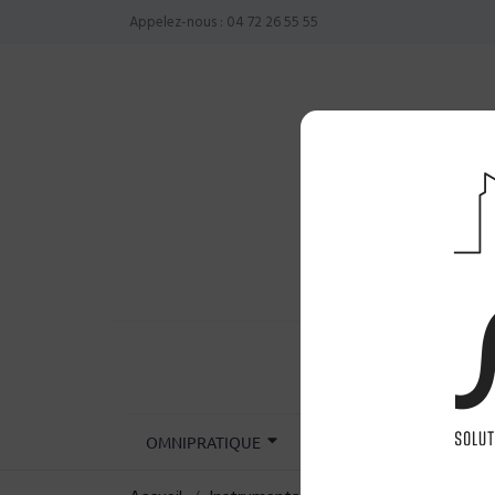
Appelez-nous :
04 72 26 55 55
OMNIPRATIQUE
CHIRURGIE
INST