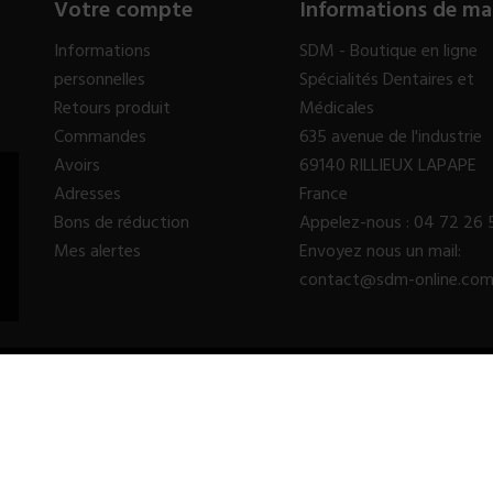
Votre compte
Informations de ma
Informations
SDM - Boutique en ligne
personnelles
Spécialités Dentaires et
Retours produit
Médicales
Commandes
635 avenue de l'industrie
Avoirs
69140 RILLIEUX LAPAPE
Adresses
France
Bons de réduction
Appelez-nous :
04 72 26 
Mes alertes
Envoyez nous un mail:
contact@sdm-online.co
© 2023 - SDM SARL™