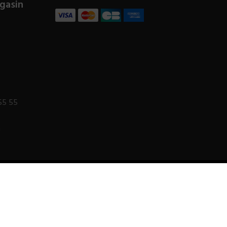
gasin
55 55
m