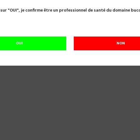
runissoirs
BRUNISSOIR DE WHITE DPWHE 2 M.D.P
 sur "OUI", je confirme être un professionnel de santé du domaine buc

BRUNISSOIR DE WHITE DPWHE 2 M.D.P
Référence:
A01033
BRUNISSOIR DE WHITE DPWHE 2
OUI
NON
En cours de réapprovisionnement