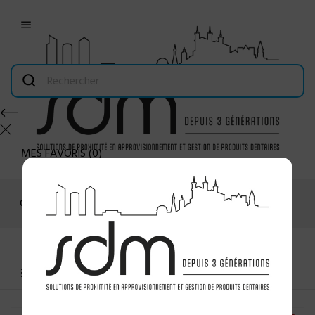

MES FAVORIS
(
0
)
Connexion
MENU