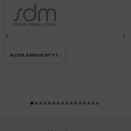


ALCOOL A BRULER 90° X 1...