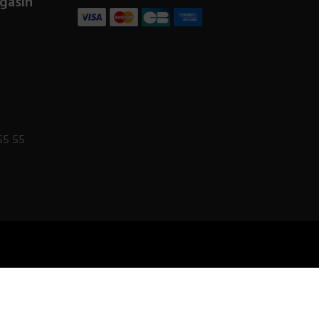
gasin
55 55
m