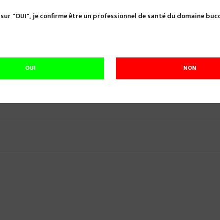
settes et stix
SUPERBOND PINCEAU BLANC S X 10 REF 7118-5
 sur "OUI", je confirme être un professionnel de santé du domaine buc

SUPERBOND PINCEAU BLANC S X 10 REF 
Référence:
A05541
OUI
NON
Plus que
8
En stock