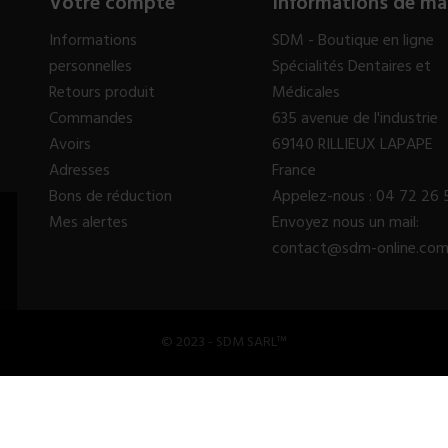
Votre compte
Informations de ma
Informations
SDM - Boutique en ligne
personnelles
Spécialités Dentaires et
Retours produit
Médicales
Commandes
635 avenue de l'industrie
Avoirs
69140 RILLIEUX LAPAPE
Adresses
France
Bons de réduction
Appelez-nous :
04 72 26 
Mes alertes
Envoyez nous un mail:
contact@sdm-online.co
© 2023 - SDM SARL™