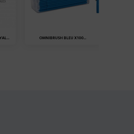
AL...
OMNIBRUSH BLEU X100...
MINI PI
MINI P