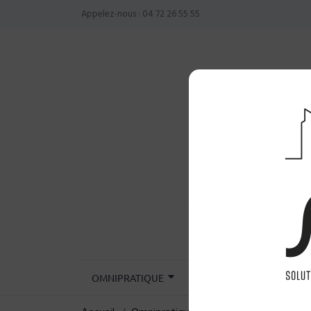
Appelez-nous :
04 72 26 55 55
OMNIPRATIQUE
CHIRURGIE
INST