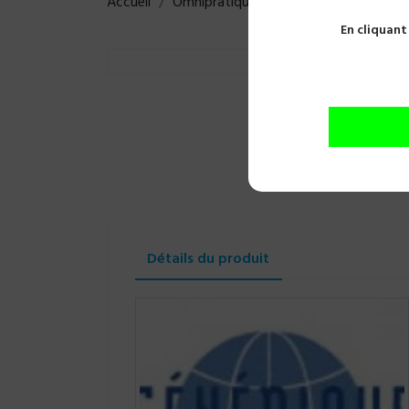
Accueil
Omnipratique
Usage unique
Bros
En cliquant
Détails du produit