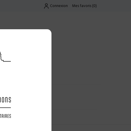
Connexion
Mes favoris
(
0
)
Exclusif
UES
LES OFFRES