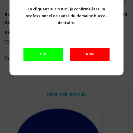
En cliquant sur "OUI", je confirme être un
BLOUSE ISOLATION NON STERILE X50 BLEU FOLIODRESS
professionnel de santé du domaine bucco-
REF 604705
dentaire.
Référence:
A18639
FOLIODRESS S- NON STÉRILE
OUI
NON
En cours de réapprovisionnement
Détails du produit