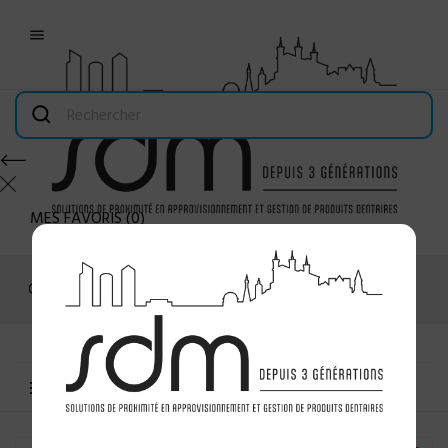

MES FAVORIS
(
0
)
Connexion
MENU