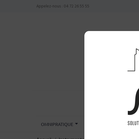
Appelez-nous :
04 72 26 55 55
OMNIPRATIQUE
CHIRURGIE
INST