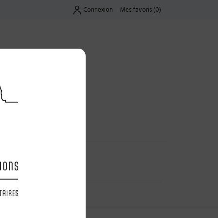
Connexion
Mes favoris
(
0
)
Exclusif
UES
LES OFFRES