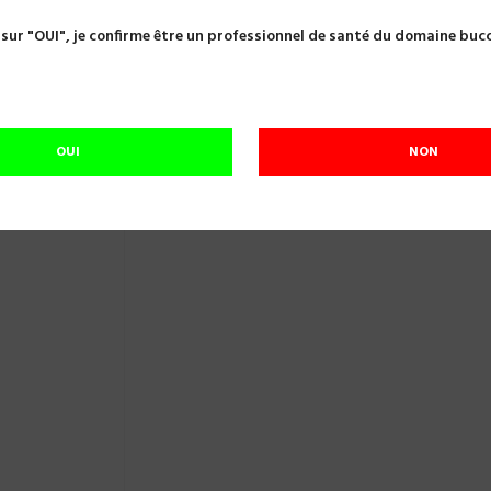
uris
MANCHE BISTOURIS N° 3 MDP DPMB3
 sur "OUI", je confirme être un professionnel de santé du domaine buc
MANCHE BISTOURIS N° 3 MDP DPMB3
Référence:
A23856
OUI
NON
En cours de réapprovisionnement