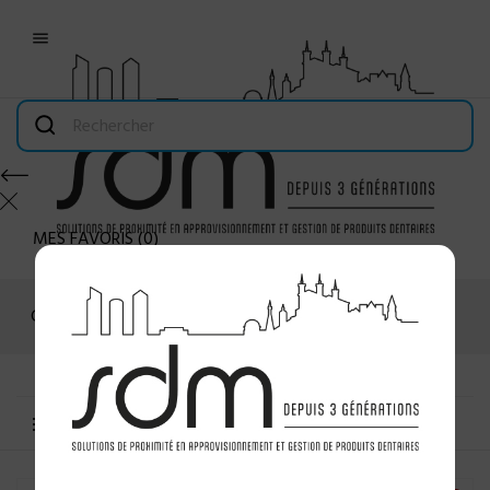

MES FAVORIS
(
0
)
Connexion
MENU