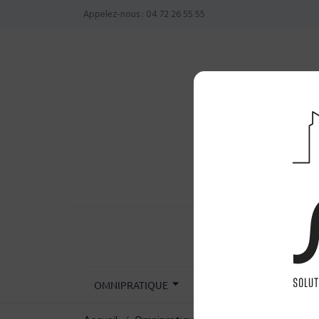
Appelez-nous :
04 72 26 55 55
OMNIPRATIQUE
CHIRURGIE
INST