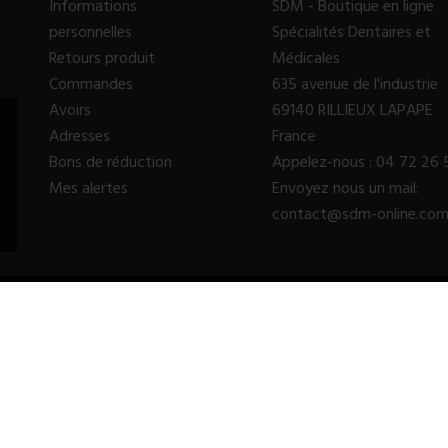
Informations
SDM - Boutique en ligne
personnelles
Spécialités Dentaires et
Retours produit
Médicales
Commandes
635 avenue de l'industrie
Avoirs
69140 RILLIEUX LAPAPE
Adresses
France
Bons de réduction
Appelez-nous :
04 72 26 
Mes alertes
Envoyez nous un mail:
contact@sdm-online.co
© 2023 - SDM SARL™