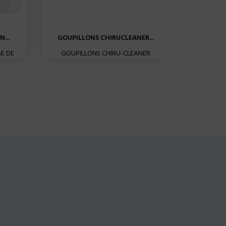
...
GOUPILLONS CHIRUCLEANER...
CALBENIU
E DE
GOUPILLONS CHIRU-CLEANER