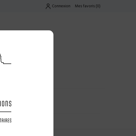
Connexion
Mes favoris
(
0
)
Exclusif
UES
LES OFFRES