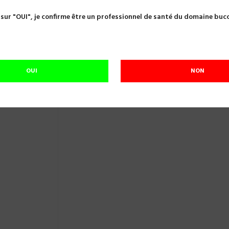
ion
Aspirations
STERISPRAY L2 FLACON 1X1L GAMASONIC L2
 sur "OUI", je confirme être un professionnel de santé du domaine buc
STERISPRAY L2 FLACON 1X1L GAMASONI
Référence:
A27095
STERISPRAY L2
OUI
NON
En cours de réapprovisionnement