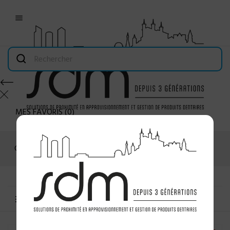

MES FAVORIS
(
0
)
Connexion
MENU