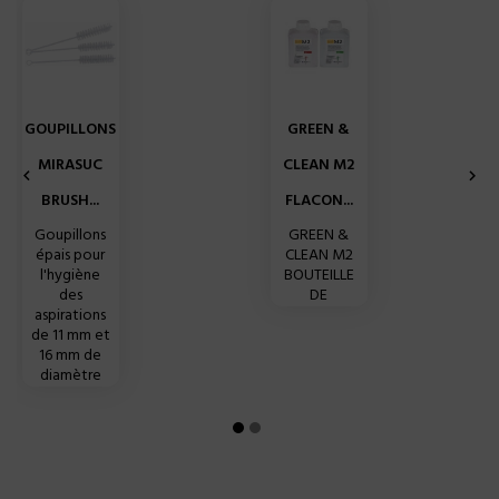
GOUPILLONS
GREEN &
MIRASUC
CLEAN M2


BRUSH...
FLACON...
Goupillons
GREEN &
épais pour
CLEAN M2
l'hygiène
BOUTEILLE
des
DE
aspirations
de 11 mm et
16 mm de
diamètre