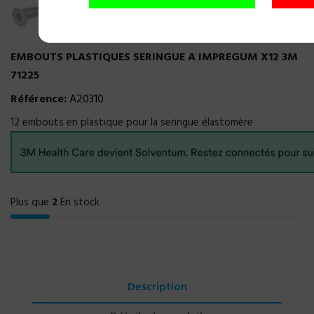
EMBOUTS PLASTIQUES SERINGUE A IMPREGUM X12 3M
71225
Référence:
A20310
12 embouts en plastique pour la seringue élastomère
Plus que
2
En stock
Description