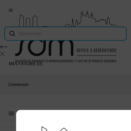

MES FAVORIS
(
0
)
Connexion
MENU