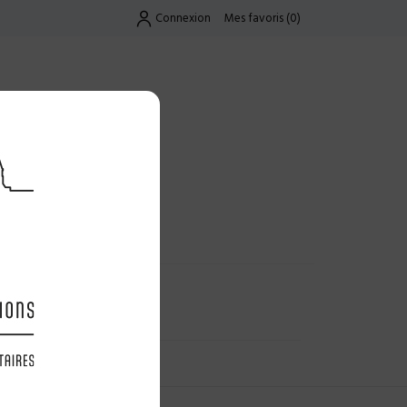
Connexion
Mes favoris
(
0
)
Exclusif
UES
LES OFFRES