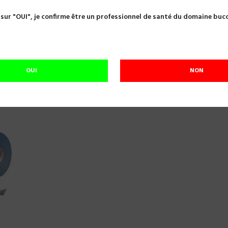
ion
Sachets et gaines
GAINE DE STE STERITOV 200MM EN 
 sur "OUI", je confirme être un professionnel de santé du domaine buc
GAINE DE STE STERITOV 200MM EN 200
Référence:
A24210
Dimensions : 200mmx200m
OUI
NON
En cours de réapprovisionnement