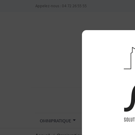
Appelez-nous :
04 72 26 55 55
OMNIPRATIQUE
CHIRURGIE
INST