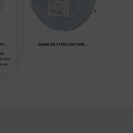

V...
GAINE DE STERILISATION...
SAC
 de
250 mm
er en